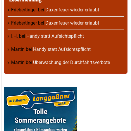
Friebertinger
bei
Daxenfeuer wieder erlaubt
Friebertinger
bei
Daxenfeuer wieder erlaubt
I.H.
bei
Handy statt Aufsichtspflicht
Martin
bei
Handy statt Aufsichtspflicht
Martin
bei
Überwachung der Durchfahrtsverbote