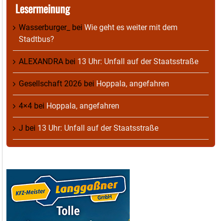
Lesermeinung
Wasserburger_
bei
Wie geht es weiter mit dem
Stadtbus?
ALEXANDRA
bei
13 Uhr: Unfall auf der Staatsstraße
Gesellschaft 2026
bei
Hoppala, angefahren
4×4
bei
Hoppala, angefahren
J
bei
13 Uhr: Unfall auf der Staatsstraße