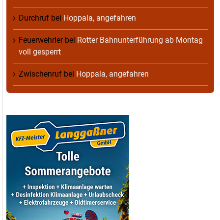
Durchruf
bei
Hoppala, angefahren
Feuerwehrler
bei
Rotter Bahnunterführung ab Montag
voll gesperrt
Zwischenruf
bei
Hoppala, angefahren