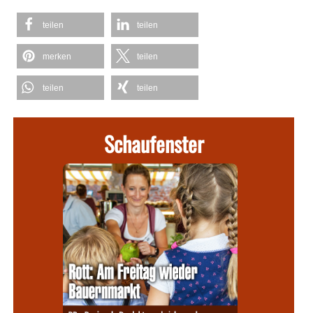
teilen
teilen
merken
teilen
teilen
teilen
Schaufenster