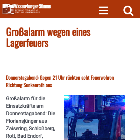
Skip
to
content
Großalarm wegen eines
Lagerfeuers
Donnerstagabend: Gegen 21 Uhr rückten acht Feuerwehren
Richtung Sunkenroth aus
Großalarm für die
Einsatzkräfte am
Donnerstagabend: Die
Floriansjünger aus
Zaisering, Schloßberg,
Rott, Bad Endorf,