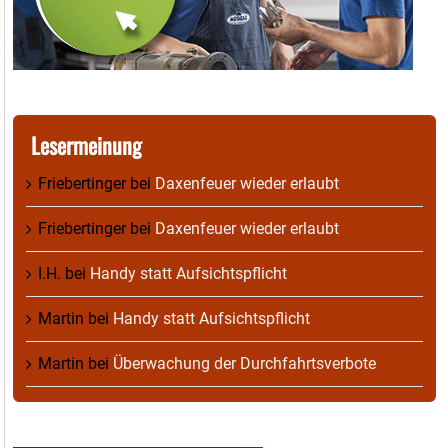
Lesermeinung
Friebertinger
bei
Daxenfeuer wieder erlaubt
Friebertinger
bei
Daxenfeuer wieder erlaubt
I.H.
bei
Handy statt Aufsichtspflicht
Martin
bei
Handy statt Aufsichtspflicht
Martin
bei
Überwachung der Durchfahrtsverbote