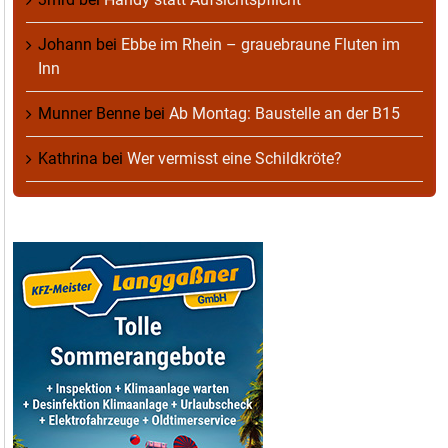
Johann
bei
Ebbe im Rhein – grauebraune Fluten im
Inn
Munner Benne
bei
Ab Montag: Baustelle an der B15
Kathrina
bei
Wer vermisst eine Schildkröte?