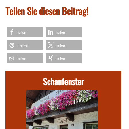
Teilen Sie diesen Beitrag!
teilen
teilen
merken
teilen
teilen
teilen
Schaufenster