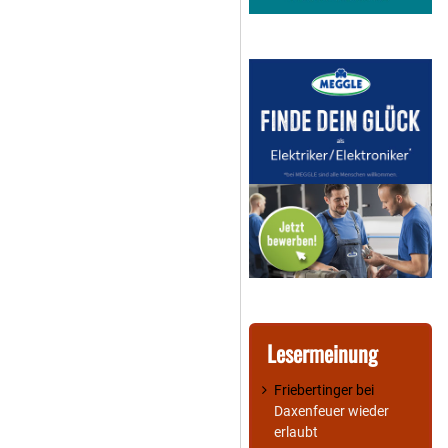
Lesermeinung
Friebertinger
bei
Daxenfeuer wieder
erlaubt