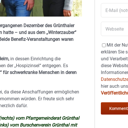
ergangenen Dezember des Grünthaler
n hatte – und aus dem „Winterzauber“
Beide Benefiz-Veranstaltungen waren
Mit der Nu
erklären Sie 
Heim,
in dessen Einrichtung die
und Verarbeit
en der „Hospizinsel“ entgegen. Es
diese Website
 für schwerkranke Menschen in deren
Informationen
Datenschutze
hier auch un
ei, da diese Anschaffungen ermöglichen
Veröffentlic
ernommen würden. Er freute sich sehr
herzlich dafür.
 (rechts) vom Pfarrgemeinderat Grünthal
links) vom Burschenverein Grünthal mit