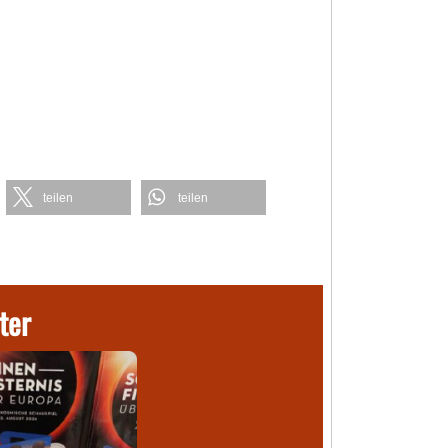
teilen
teilen
ter