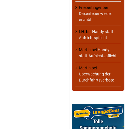
Friebertinger
bei
Daxenfeuer wieder
erlaubt
I.H.
bei
Handy statt
Aufsichtspflicht
Martin
bei
Handy
statt Aufsichtspflicht
Martin
bei
Überwachung der
Durchfahrtsverbote