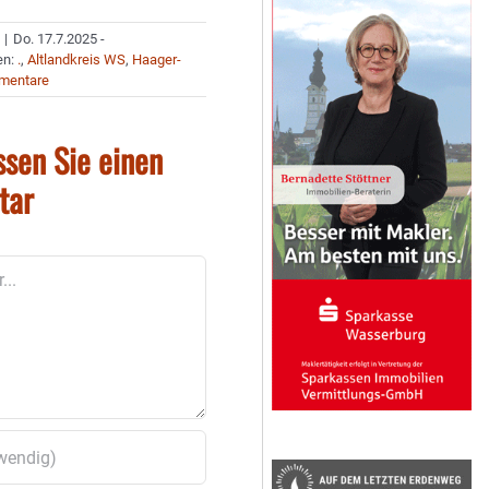
|
Do. 17.7.2025 -
en:
.
,
Altlandkreis WS
,
Haager-
mentare
ssen Sie einen
tar