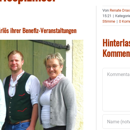
Von
Renate Drax
15:21
|
Kategori
Stimme
|
0 Kom
rlös ihrer Benefiz-Veranstaltungen
Hinterla
Kommen
Kommentar