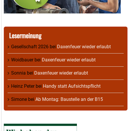
Lesermeinung
Gesellschaft 2026
bei
Daxenfeuer wieder erlaubt
Woidbauer
bei
Daxenfeuer wieder erlaubt
Sonnia
bei
Daxenfeuer wieder erlaubt
Heinz Peter
bei
Handy statt Aufsichtspflicht
Simone
bei
Ab Montag: Baustelle an der B15