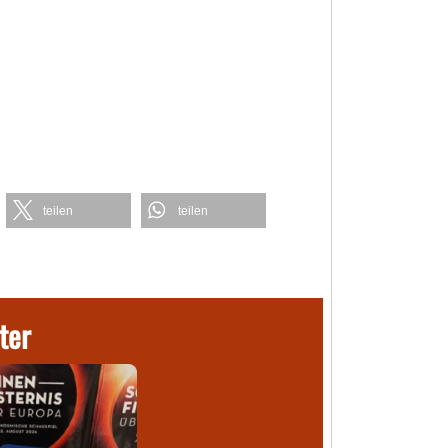
teilen
teilen
ter