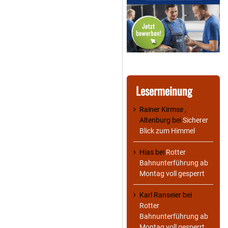
Lesermeinung
Rainer Kirmse ,
Altenburg
bei
Sicherer
Blick zum Himmel
Hias
bei
Rotter
Bahnunterführung ab
Montag voll gesperrt
Karl Ranseier
bei
Rotter
Bahnunterführung ab
Montag voll gesperrt