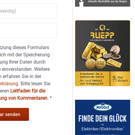
tzung dieses Formulars
sich mit der Speicherung
ung Ihrer Daten durch
 einverstanden. Weitere
 erfahren Sie in der
rklärung.
Bitte lesen Sie
seren
Leitfaden für die
hung von Kommentaren
.
*