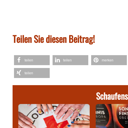
Teilen Sie diesen Beitrag!
teilen
teilen
merken
teilen
Schaufens