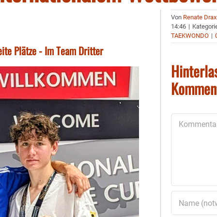
Von
Renate Drax
14:46
|
Kategori
TAEKWONDO
|
ite Plätze - Im Team Dritter
Hinterla
Kommen
Kommentar