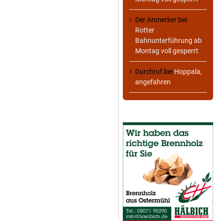
Der Anmerker
bei
Rotter
Bahnunterführung ab
Montag voll gesperrt
Durchruf
bei
Hoppala,
angefahren