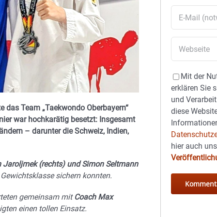
Mit der Nu
erklären Sie 
und Verarbeit
lte das Team „Taekwondo Oberbayern“
diese Website
rnier war hochkarätig besetzt: Insgesamt
Informationen
ndern – darunter die Schweiz, Indien,
Datenschutze
hier auch un
Veröffentlic
 Jaroljmek (rechts) und Simon Seltmann
en Gewichtsklasse sichern konnten.
rteten gemeinsam mit
Coach Max
ten einen tollen Einsatz.