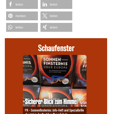
teilen
teilen
merken
teilen
teilen
teilen
Schaufenster