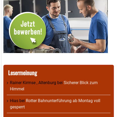
Lesermeinung
Rainer Kirmse , Altenburg
bei
Sicherer Blick zum
Himmel
Hias
bei
Rotter Bahnunterführung ab Montag voll
gesperrt