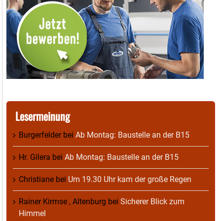
Lesermeinung
Burgerfelder
bei
Ab Montag: Baustelle an der B15
Hr. Gilera
bei
Ab Montag: Baustelle an der B15
Christiane
bei
Um 19.30 Uhr kam der große Regen
Rainer Kirmse , Altenburg
bei
Sicherer Blick zum
Himmel