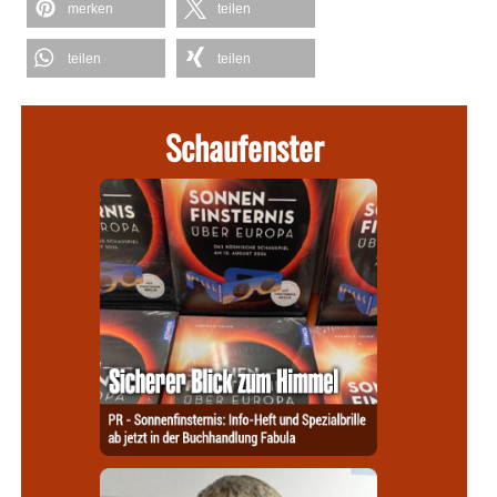
merken
teilen
teilen
teilen
Schaufenster