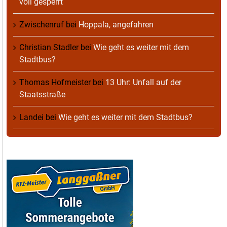
voll gesperrt
Zwischenruf
bei
Hoppala, angefahren
Christian Stadler
bei
Wie geht es weiter mit dem
Stadtbus?
Thomas Hofmeister
bei
13 Uhr: Unfall auf der
Staatsstraße
Landei
bei
Wie geht es weiter mit dem Stadtbus?