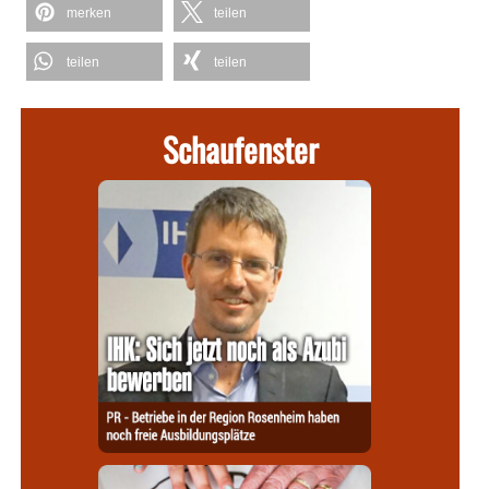
merken
teilen
teilen
teilen
Schaufenster