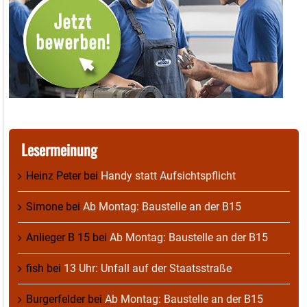
Lesermeinung
Heinz Peter
bei
Handy statt Aufsichtspflicht
Simone
bei
Ab Montag: Baustelle an der B15
Anlieger B 15
bei
Ab Montag: Baustelle an der B15
fish
bei
13 Uhr: Unfall auf der Staatsstraße
Burgerfelder
bei
Ab Montag: Baustelle an der B15