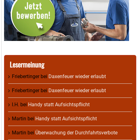
Lesermeinung
Friebertinger
bei
Daxenfeuer wieder erlaubt
Friebertinger
bei
Daxenfeuer wieder erlaubt
I.H.
bei
Handy statt Aufsichtspflicht
Martin
bei
Handy statt Aufsichtspflicht
Martin
bei
Überwachung der Durchfahrtsverbote