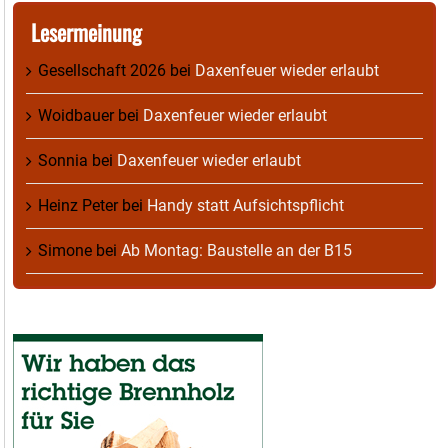
Lesermeinung
Gesellschaft 2026
bei
Daxenfeuer wieder erlaubt
Woidbauer
bei
Daxenfeuer wieder erlaubt
Sonnia
bei
Daxenfeuer wieder erlaubt
Heinz Peter
bei
Handy statt Aufsichtspflicht
Simone
bei
Ab Montag: Baustelle an der B15