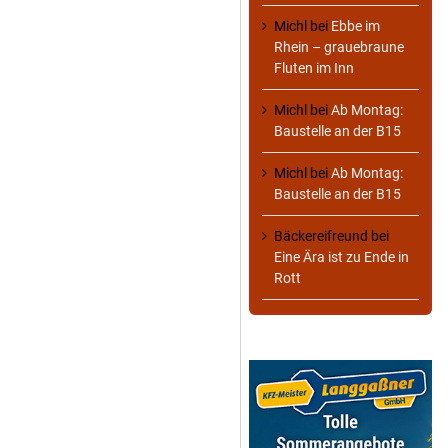
Michl
bei
Ebbe im
Rhein – grauebraune
Fluten im Inn
Michl
bei
Ab Montag:
Baustelle an der B15
Michl
bei
Ab Montag:
Baustelle an der B15
Bäckereifreund
bei
Eine Ära ist zu Ende in
Rott