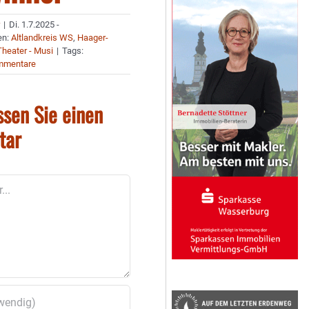
r
|
Di. 1.7.2025 -
en:
Altlandkreis WS
,
Haager-
Theater - Musi
|
Tags:
mmentare
ssen Sie einen
tar