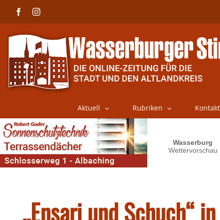
Skip
Facebook
Instagram
to
content
Aktuell
Rubriken
Kontakt
„Ensari und Schuch“ in