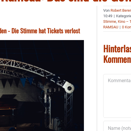
Von
Robert Bere
10:49
|
Kategori
Stimme
,
Kino – 
RAMSAU
|
0 Ko
en - Die Stimme hat Tickets verlost
Hinterla
Kommen
Kommentar