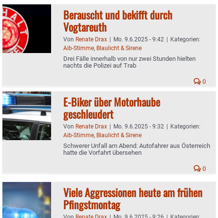
Berauscht und bekifft durch
Vogtareuth
Von
Renate Drax
|
Mo. 9.6.2025 - 9:42
|
Kategorien:
Aib-Stimme
,
Blaulicht & Sirene
Drei Fälle innerhalb von nur zwei Stunden hielten
nachts die Polizei auf Trab
0
E-Biker über Motorhaube
geschleudert
Von
Renate Drax
|
Mo. 9.6.2025 - 9:32
|
Kategorien:
Aib-Stimme
,
Blaulicht & Sirene
Schwerer Unfall am Abend: Autofahrer aus Österreich
hatte die Vorfahrt übersehen
0
Viele Aggressionen heute am frühen
Pfingstmontag
Von
Renate Drax
|
Mo. 9.6.2025 - 9:26
|
Kategorien: