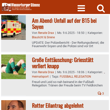
Skip
to
content
Am Abend: Unfall auf der B15 bei
Soyen
Von
Renate Drax
|
Mo. 9.6.2025 - 18:50
|
Kategorien:
Blaulicht & Sirene
UPDATE: Der Polizeibericht - Der Rettungsdienst, die
Feuerwehr Soyen und die Polizei sind vor Ort
Große Enttäuschung: Griesstätt
verliert knapp
Von
Renate Drax
|
Mo. 9.6.2025 - 18:06
|
Kategorien:
.
,
Heimatsport
|
Tags:
FUSSBALL RELEGATION
Freud und Leid so nah beinand in der Fußball-
Relegation: Tränen der Freude beim TV Feldkirchen
3
Rotter Eilantrag abgelehnt