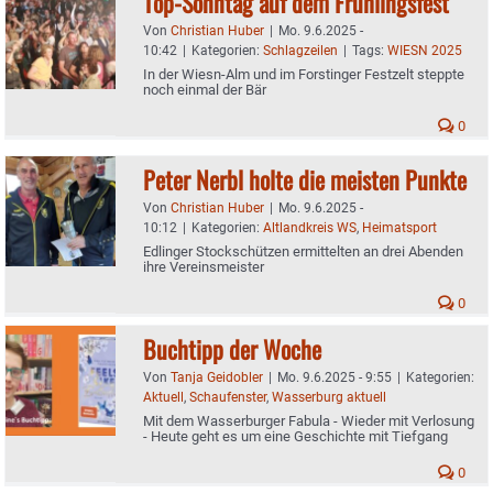
Top-Sonntag auf dem Frühlingsfest
Von
Christian Huber
|
Mo. 9.6.2025 -
10:42
|
Kategorien:
Schlagzeilen
|
Tags:
WIESN 2025
In der Wiesn-Alm und im Forstinger Festzelt steppte
noch einmal der Bär
0
Peter Nerbl holte die meisten Punkte
Von
Christian Huber
|
Mo. 9.6.2025 -
10:12
|
Kategorien:
Altlandkreis WS
,
Heimatsport
Edlinger Stockschützen ermittelten an drei Abenden
ihre Vereinsmeister
0
Buchtipp der Woche
Von
Tanja Geidobler
|
Mo. 9.6.2025 - 9:55
|
Kategorien:
Aktuell
,
Schaufenster
,
Wasserburg aktuell
Mit dem Wasserburger Fabula - Wieder mit Verlosung
- Heute geht es um eine Geschichte mit Tiefgang
0