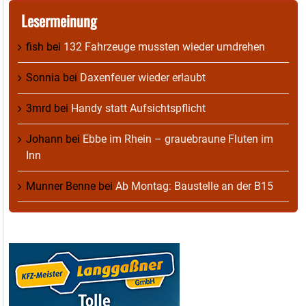
Lesermeinung
fish
bei
132 Fahrzeuge mussten wieder umdrehen
Sonnia
bei
Daxenfeuer wieder erlaubt
3mrd
bei
Handy statt Aufsichtspflicht
Johann
bei
Ebbe im Rhein – grauebraune Fluten im
Inn
Munner Benne
bei
Ab Montag: Baustelle an der B15