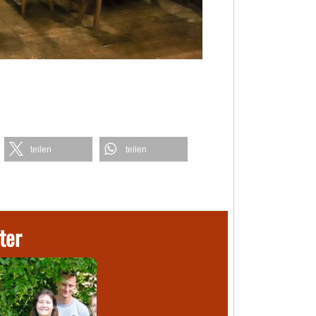
teilen
teilen
ter