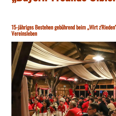
15-jähriges Bestehen gebührend beim „Wirt z'Rieden" 
Vereinsleben