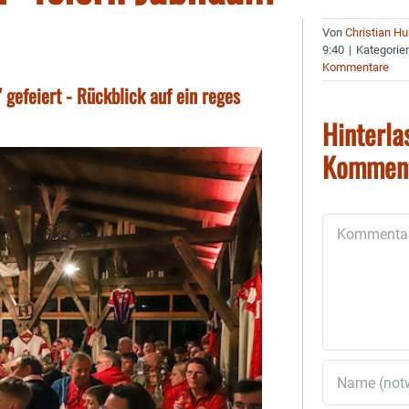
Von
Christian H
9:40
|
Kategorie
Kommentare
gefeiert - Rückblick auf ein reges
Hinterla
Kommen
Kommentar