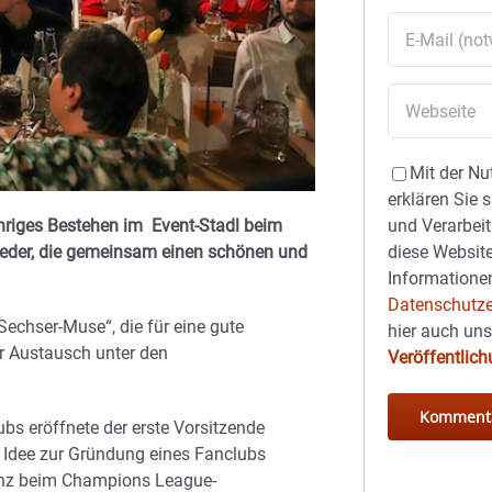
Mit der Nu
erklären Sie 
und Verarbeit
jähriges Bestehen im Event-Stadl beim
diese Website
lieder, die gemeinsam einen schönen und
Informationen
Datenschutze
echser-Muse“, die für eine gute
hier auch un
r Austausch unter den
Veröffentlic
bs eröffnete der erste Vorsitzende
 Idee zur Gründung eines Fanclubs
renz beim Champions League-