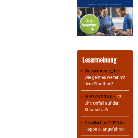
Lesermeinung
Wasserburger_
bei
Wie geht es weiter mit
dem Stadtbus?
ALEXANDRA
bei
13
Uhr: Unfall auf der
Staatsstraße
Gesellschaft 2026
bei
Hoppala, angefahren