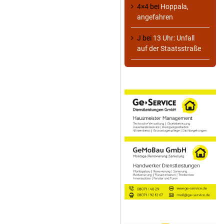
4×4
bei
Hoppala,
angefahren
J
bei
13 Uhr: Unfall
auf der Staatsstraße