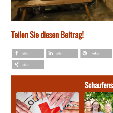
Teilen Sie diesen Beitrag!
teilen
teilen
merken
teilen
Schaufens