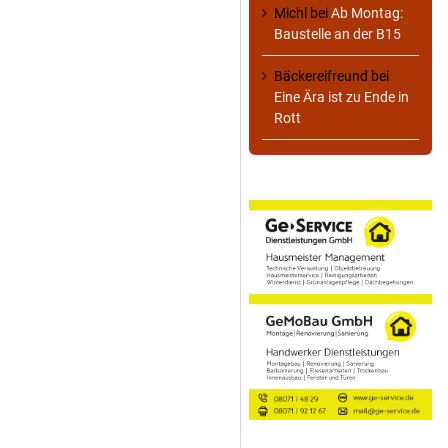
Michl
bei
Ab Montag:
Baustelle an der B15
Bäckereifreund
bei
Eine Ära ist zu Ende in
Rott