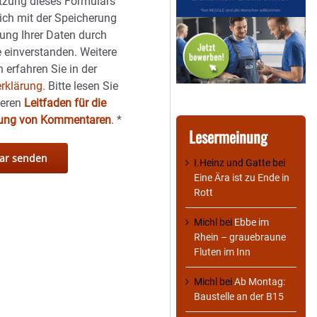
tzung dieses Formulars
sich mit der Speicherung
ung Ihrer Daten durch
 einverstanden. Weitere
 erfahren Sie in der
rklärung.
Bitte lesen Sie
seren
Leitfaden für die
hung von Kommentaren
.
*
Lesermeinung
I.Heinz und Gatte
bei
Eine Ära ist zu Ende in
Rott
Michl
bei
Ebbe im
Rhein – grauebraune
Fluten im Inn
Michl
bei
Ab Montag:
Baustelle an der B15