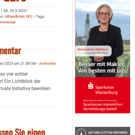
|
Mi. 26.3.2025 -
en:
Altlandkreis WS
|
Tags:
ommentar
mentar
rz 2025 um 21:58 Uhr
- Antworten
so viel echter
 Ein Lichtblick der
rivate Initiative bewirken
ssen Sie einen