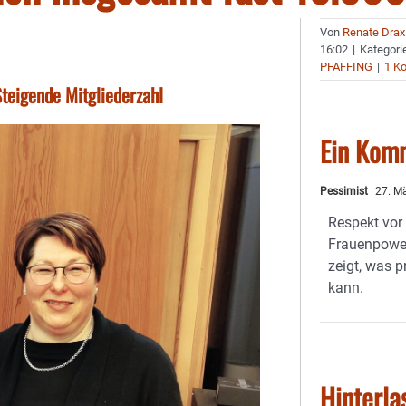
Von
Renate Drax
16:02
|
Kategori
PFAFFING
|
1 K
Steigende Mitgliederzahl
Ein Kom
Pessimist
27. Mä
Respekt vor 
Frauenpower!
zeigt, was p
kann.
Hinterla