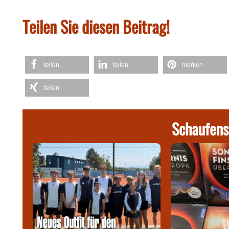
Teilen Sie diesen Beitrag!
teilen
teilen
merken
teilen
Schaufens