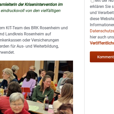
Mit der Nu
amleiterin der Krisenintervention im
erklären Sie 
eindrucksvoll von den vielfältigen
und Verarbeit
diese Website
Informationen
dem KIT-Team des BRK Rosenheim und
Datenschutze
 und Landkreis Rosenheim auf
hier auch un
rankenkassen oder Versicherungen
Veröffentlic
rden für Aus- und Weiterbildung,
rwendet.