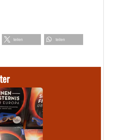
teilen
teilen
ter