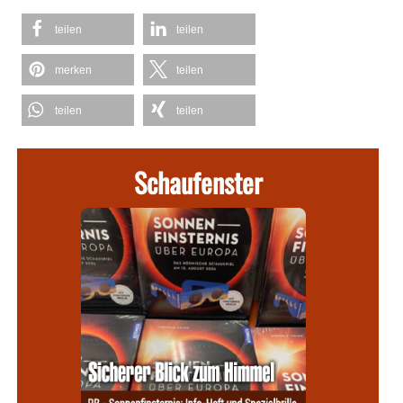
teilen
teilen
merken
teilen
teilen
teilen
Schaufenster