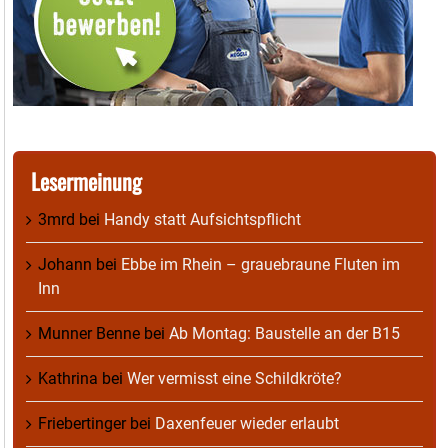
Lesermeinung
3mrd
bei
Handy statt Aufsichtspflicht
Johann
bei
Ebbe im Rhein – grauebraune Fluten im
Inn
Munner Benne
bei
Ab Montag: Baustelle an der B15
Kathrina
bei
Wer vermisst eine Schildkröte?
Friebertinger
bei
Daxenfeuer wieder erlaubt