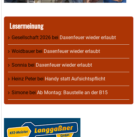
Lesermeinung
Gesellschaft 2026
bei
Daxenfeuer wieder erlaubt
Woidbauer
bei
Daxenfeuer wieder erlaubt
Sonnia
bei
Daxenfeuer wieder erlaubt
Heinz Peter
bei
Handy statt Aufsichtspflicht
Simone
bei
Ab Montag: Baustelle an der B15