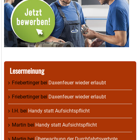
Lesermeinung
Friebertinger
bei
Daxenfeuer wieder erlaubt
Friebertinger
bei
Daxenfeuer wieder erlaubt
I.H.
bei
Handy statt Aufsichtspflicht
Martin
bei
Handy statt Aufsichtspflicht
Martin
bei
Überwachung der Durchfahrtsverbote