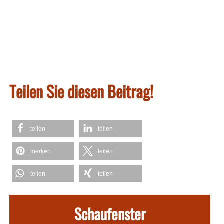
Teilen Sie diesen Beitrag!
teilen
teilen
merken
teilen
teilen
teilen
Schaufenster