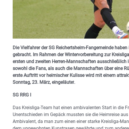
Die Vielfahrer der SG Reichertsheim-Fangemeinde haben 
gebracht. Im Rahmen der Wintervorbereitung zur Kreislig
ersten und zweiten Herren-Mannschaften ausschließlich i
sowohl die Fans, als auch die Mannschaften über eine R
erste Auftritt vor heimischer Kulisse wird mit einem attr
Sonntag, 23. März, eingeläute
t.
SG RRG I
Das Kreisliga-Team hat einen ambivalenten Start in die F
Unentschieden im Gepäck mussten sie die Heimreise aus W
Ambivalent, da man zum einen einer starke Kreisliga-Ma
dem ungewohnten Kunstrasen gewährte und zum anderen 