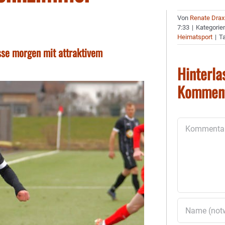
Von
Renate Drax
7:33
|
Kategorie
Heimatsport
|
T
sse morgen mit attraktivem
Hinterla
Kommen
Kommentar