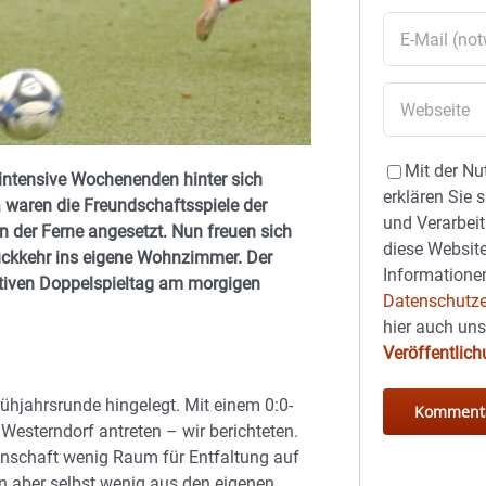
Mit der Nu
intensive Wochenenden hinter sich
erklären Sie 
a waren die Freundschaftsspiele der
und Verarbeit
n der Ferne angesetzt. Nun freuen sich
diese Website
ückkehr ins eigene Wohnzimmer. Der
Informationen
aktiven Doppelspieltag am morgigen
Datenschutze
hier auch un
Veröffentlic
rühjahrsrunde hingelegt. Mit einem 0:0-
esterndorf antreten – wir berichteten.
nnschaft wenig Raum für Entfaltung auf
aber selbst wenig aus den eigenen