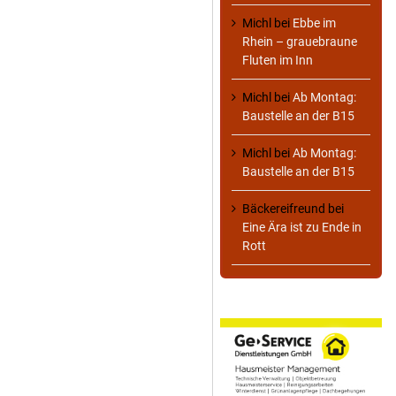
Michl
bei
Ebbe im
Rhein – grauebraune
Fluten im Inn
Michl
bei
Ab Montag:
Baustelle an der B15
Michl
bei
Ab Montag:
Baustelle an der B15
Bäckereifreund
bei
Eine Ära ist zu Ende in
Rott