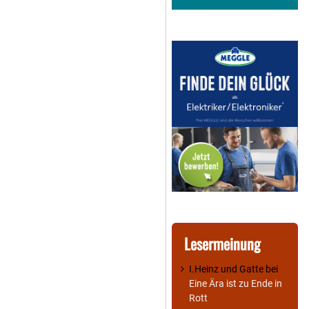
Lesermeinung
I.Heinz und Gatte
bei
Eine Ära ist zu Ende in
Rott