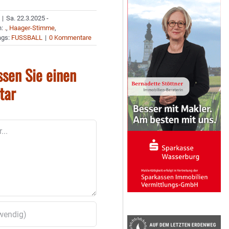
|
Sa. 22.3.2025 -
n:
.
,
Haager-Stimme
,
ags:
FUSSBALL
|
0 Kommentare
ssen Sie einen
tar