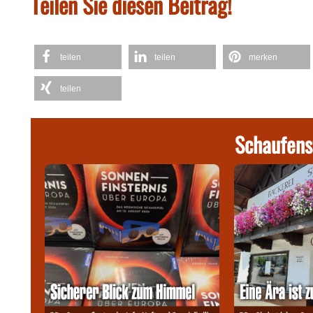
Teilen Sie diesen Beitrag!
teilen
teilen
merken
teilen
Schaufens