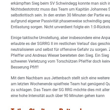
erkämpften Sieg beim SV Schwindegg konnte man sich in
Nichtsdestotrotz muss das Team um Kapitän Johannes Sp
selbstkritisch sein. In den ersten 30 Minuten der Parti
aufgrund eigener Passivität phasenweise schwindlig gespi
Entlastung sorgen. Nicht unverdient folgte ein 1:0-Rückst
Einige taktische Umstellung, aber insbesondere eine Anpa
erlaubte es der SGRRG II im restlichen Verlauf das gesch
neutralisieren und selbst für offensive Gefahr zu sorgen.
Pfeiffer und Andreas Wieser bereiteten den Sieg. Ein Sie
schweren Verletzung vom Torschützen Pfeiffer doch keine
Besserung Pfiff!
Mit dem Nachbarn aus Jettenbach stellt sich eine weitere
am letzten Wochenende spielfreie Team hat genügend Qua
zu schlagen. Das Team der SG RRG möchte dies mit aller
eine hohe Intensität auch über 90 Minuten gehen kann