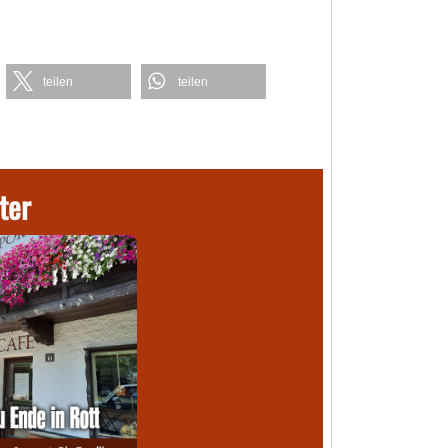
teilen
teilen
ter