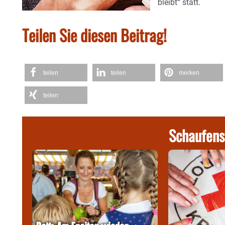
bleibt“ statt.
Teilen Sie diesen Beitrag!
teilen
teilen
merken
teilen
Schaufens