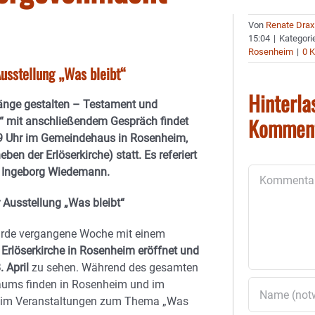
Von
Renate Drax
15:04
|
Kategori
Rosenheim
|
0 
sstellung „Was bleibt“
Hinterla
gänge gestalten – Testament und
Kommen
“ mit anschließendem Gespräch findet
 Uhr im Gemeindehaus in Rosenheim,
ben der Erlöserkirche) statt. Es referiert
. Ingeborg Wiedemann.
Kommentar
 Ausstellung „Was bleibt“
urde vergangene Woche mit einem
r
Erlöserkirche in Rosenheim eröffnet und
. April
zu sehen. Während des gesamten
raums finden in Rosenheim und im
eim Veranstaltungen zum Thema „Was