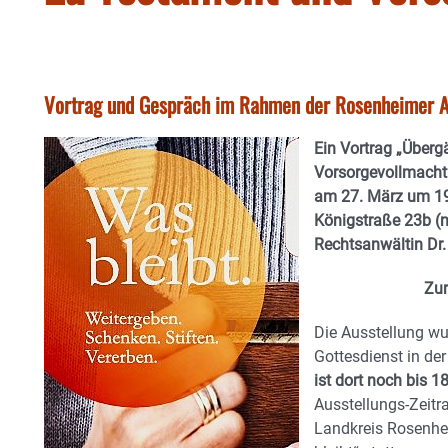
Vortrag und Gespräch im Rahmen der Rosenheimer Au
Ein Vortrag „Über
Vorsorgevollmacht
am 27. März um 19
Königstraße 23b (ne
Rechtsanwältin Dr
Zur
Die Ausstellung w
Gottesdienst in de
ist dort noch bis 18
Ausstellungs-Zeit
Landkreis Rosenh