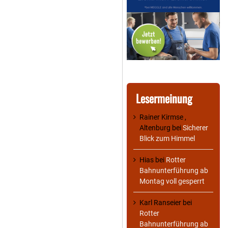
Lesermeinung
Rainer Kirmse ,
Altenburg
bei
Sicherer
Blick zum Himmel
Hias
bei
Rotter
Bahnunterführung ab
Montag voll gesperrt
Karl Ranseier
bei
Rotter
Bahnunterführung ab