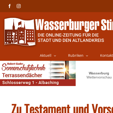
Skip
Facebook
Instagram
to
content
Aktuell
Rubriken
Kontakt
Zu Testament und Vors