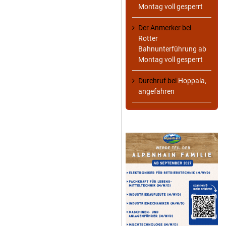
Montag voll gesperrt
Der Anmerker
bei
Rotter
Bahnunterführung ab
Montag voll gesperrt
Durchruf
bei
Hoppala,
angefahren