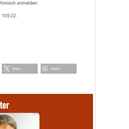
efonisch anmelden:
1 105-22.
teilen
teilen
ter