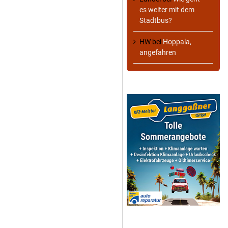
es weiter mit dem
Stadtbus?
HW
bei
Hoppala,
angefahren