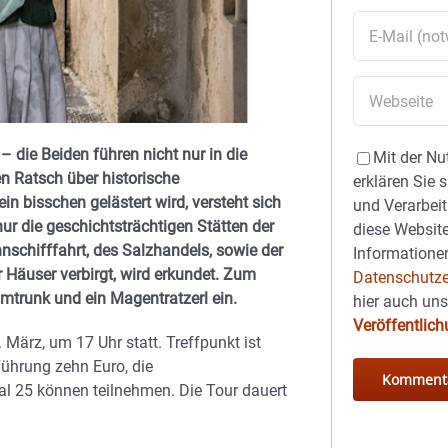
 die Beiden führen nicht nur in die
Mit der Nu
en Ratsch über historische
erklären Sie 
n bisschen gelästert wird, versteht sich
und Verarbeit
r die geschichtsträchtigen Stätten der
diese Website
nschifffahrt, des Salzhandels, sowie der
Informationen
r Häuser verbirgt, wird erkundet. Zum
Datenschutze
mtrunk und ein Magentratzerl ein.
hier auch un
Veröffentlic
ärz, um 17 Uhr statt. Treffpunkt ist
ührung zehn Euro, die
al 25 können teilnehmen. Die Tour dauert