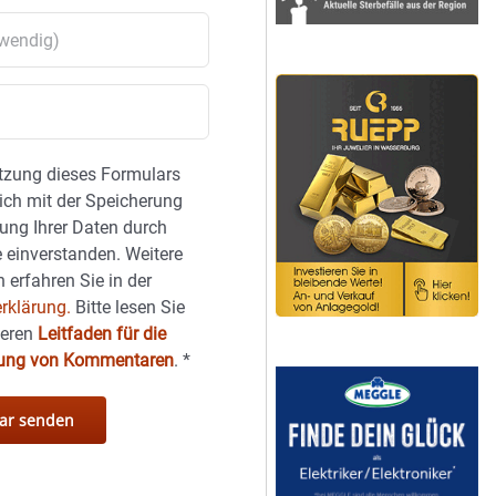
tzung dieses Formulars
sich mit der Speicherung
ung Ihrer Daten durch
 einverstanden. Weitere
 erfahren Sie in der
rklärung.
Bitte lesen Sie
seren
Leitfaden für die
hung von Kommentaren
.
*