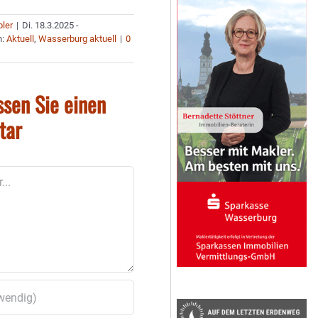
bler
|
Di. 18.3.2025 -
n:
Aktuell
,
Wasserburg aktuell
|
0
ssen Sie einen
tar