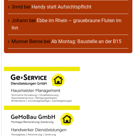
3mrd
bei
Handy statt Aufsichtspflicht
Johann
bei
Ebbe im Rhein – grauebraune Fluten im
Inn
Munner Benne
bei
Ab Montag: Baustelle an der B15