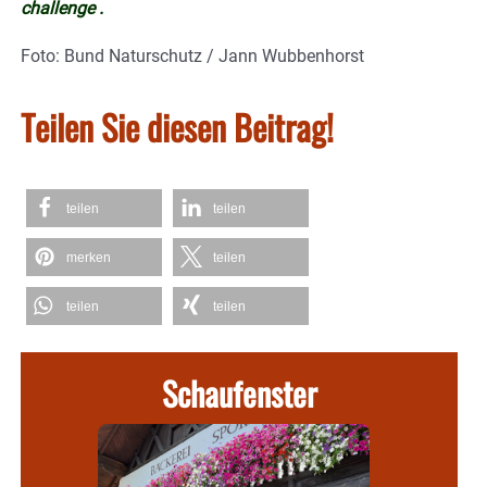
challenge .
Foto: Bund Naturschutz / Jann Wubbenhorst
Teilen Sie diesen Beitrag!
teilen
teilen
merken
teilen
teilen
teilen
Schaufenster