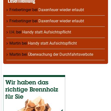
Lesermeinung
Friebertinger
bei
Daxenfeuer wieder erlaubt
Friebertinger
bei
Daxenfeuer wieder erlaubt
I.H.
bei
Handy statt Aufsichtspflicht
Martin
bei
Handy statt Aufsichtspflicht
Martin
bei
Überwachung der Durchfahrtsverbote