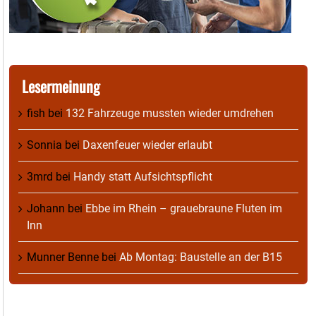
Lesermeinung
fish
bei
132 Fahrzeuge mussten wieder umdrehen
Sonnia
bei
Daxenfeuer wieder erlaubt
3mrd
bei
Handy statt Aufsichtspflicht
Johann
bei
Ebbe im Rhein – grauebraune Fluten im
Inn
Munner Benne
bei
Ab Montag: Baustelle an der B15