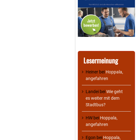
Lesermeinung
Heiner
bei
Hoppala,
angefahren
Landei
bei
Wie geht
es weiter mit dem
Stadtbus?
HW
bei
Hoppala,
angefahren
Egon
bei
Hoppala,