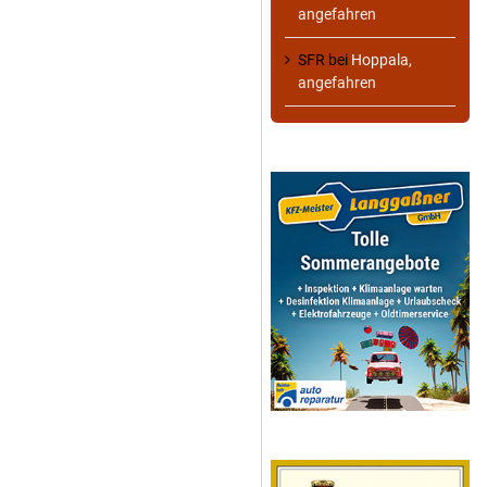
angefahren
SFR
bei
Hoppala,
angefahren