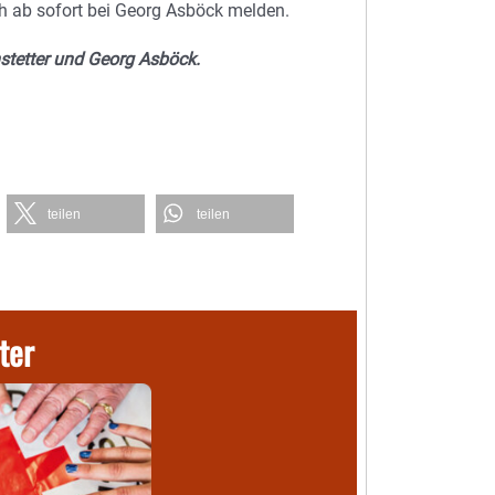
ch ab sofort bei Georg Asböck melden.
nstetter und Georg Asböck.
teilen
teilen
ter