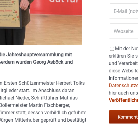
Mit der Nu
 die Jahreshauptversammlung mit
erklären Sie 
ußerdem wurden Georg Asböck und
und Verarbeit
diese Website
Informationen
 Ersten Schützenmeister Herbert Tolks
Datenschutze
tglieder statt. Im Anschluss daran
hier auch un
Michael Nieder, Schriftführer Mathias
Veröffentlic
Böllermeister Martin Fischberger,
mmer statt, dessen vorbildlich geführte
rgen Mitterhuber geprüft und bestätigt