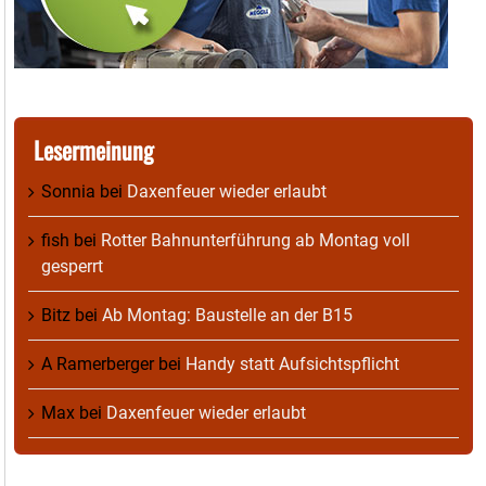
Lesermeinung
Sonnia
bei
Daxenfeuer wieder erlaubt
fish
bei
Rotter Bahnunterführung ab Montag voll
gesperrt
Bitz
bei
Ab Montag: Baustelle an der B15
A Ramerberger
bei
Handy statt Aufsichtspflicht
Max
bei
Daxenfeuer wieder erlaubt