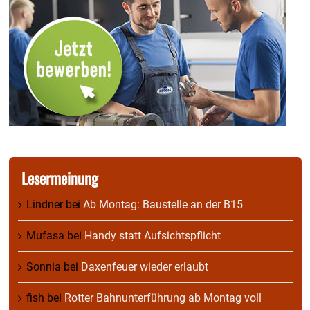
Lesermeinung
Lindner
bei
Ab Montag: Baustelle an der B15
Mufasa
bei
Handy statt Aufsichtspflicht
Sonnia
bei
Daxenfeuer wieder erlaubt
fish
bei
Rotter Bahnunterführung ab Montag voll