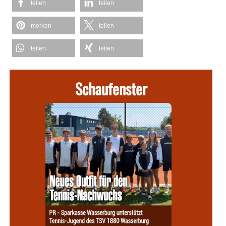
teilen
teilen
merken
teilen
teilen
teilen
Schaufenster