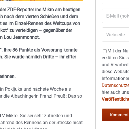
es der ZDF-Reporter ins Mikro am heutigen
uch nach dem vierten Schießen und dem
hat es im Einzel-Rennen des Weltcups von
ikot“ zu verteidigen – gegenüber der
sin Lou Jeanmonnot.
b“. Ihre 36 Punkte als Vorsprung konnte
Mit der Nu
 Sie wurde nämlich Dritte – ihr elfter
erklären Sie 
und Verarbeit
diese Website
erinnen.
Informationen
Datenschutze
 in Pokljuka und nächste Woche als
hier auch un
ür die Albachingerin Franzi Preuß: Das so
Veröffentlic
TV-Mikro. Sie sei sehr zufrieden und
während des Rennens an der Strecke nicht