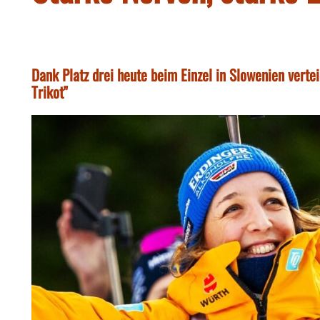
Dank Platz drei heute beim Einzel in Slowenien vertei
Trikot"