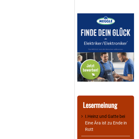
Lesermeinung
I.Heinz und Gatte
bei
Eine Ära ist zu Ende in
Rott