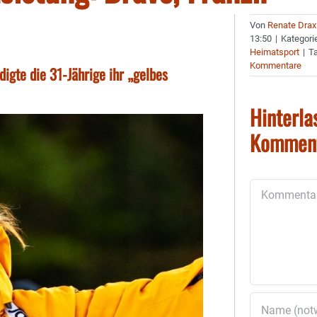
Von
Renate Drax
13:50
|
Kategori
Heimatsport
|
T
Kommentare
digte die 31-Jährige ihr „gelbes
Hinterla
Kommen
Kommentar