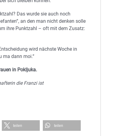
ei sich bleiben können.
ktzahl? Das wurde sie auch noch
lefanten“, an den man nicht denken solle
um ihre Punktzahl – oft mit dem Zusatz:
 Entscheidung wird nächste Woche in
au ma dann moi.“
auen in Pokljuka.
fterin die Franzi ist
teilen
teilen