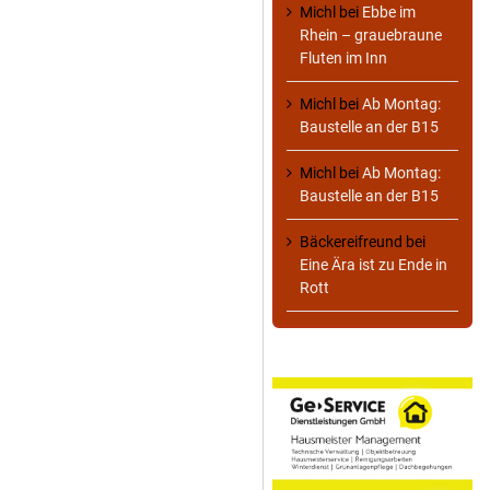
Michl
bei
Ebbe im
Rhein – grauebraune
Fluten im Inn
Michl
bei
Ab Montag:
Baustelle an der B15
Michl
bei
Ab Montag:
Baustelle an der B15
Bäckereifreund
bei
Eine Ära ist zu Ende in
Rott