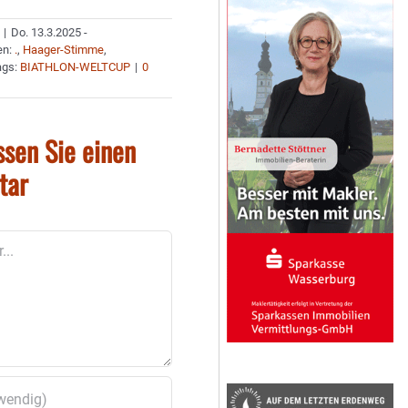
|
Do. 13.3.2025 -
en:
.
,
Haager-Stimme
,
ags:
BIATHLON-WELTCUP
|
0
ssen Sie einen
tar