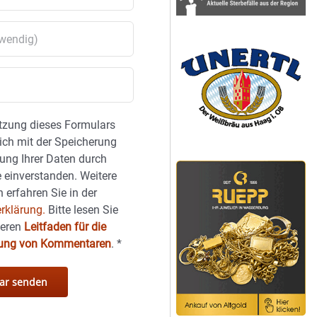
tzung dieses Formulars
sich mit der Speicherung
ung Ihrer Daten durch
 einverstanden. Weitere
 erfahren Sie in der
rklärung.
Bitte lesen Sie
seren
Leitfaden für die
hung von Kommentaren
.
*