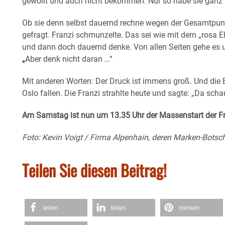
gewollt und auch nicht bekommen. Nur so habe sie ganz b
Ob sie denn selbst dauernd rechne wegen der Gesamtpun
gefragt. Franzi schmunzelte. Das sei wie mit dem „rosa E
und dann doch dauernd denke. Von allen Seiten gehe es 
„
Aber denk nicht daran …“
Mit anderen Worten: Der Druck ist immens groß. Und die
Oslo fallen. Die Franzi strahlte heute und sagte: „Da sch
Am Samstag ist nun um 13.35 Uhr der Massenstart der Fr
Foto: Kevin Voigt / Firma Alpenhain, deren Marken-Botscha
Teilen Sie diesen Beitrag!
teilen
teilen
merken