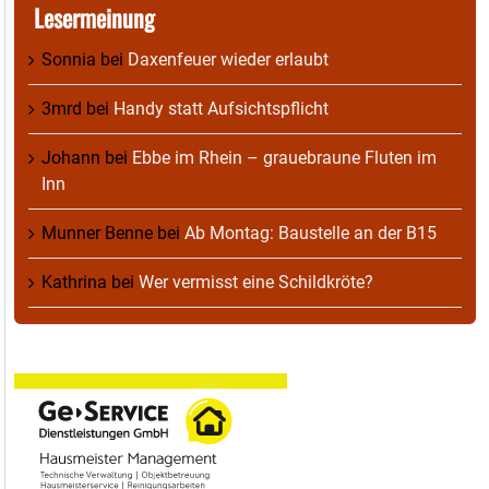
Lesermeinung
Sonnia
bei
Daxenfeuer wieder erlaubt
3mrd
bei
Handy statt Aufsichtspflicht
Johann
bei
Ebbe im Rhein – grauebraune Fluten im
Inn
Munner Benne
bei
Ab Montag: Baustelle an der B15
Kathrina
bei
Wer vermisst eine Schildkröte?