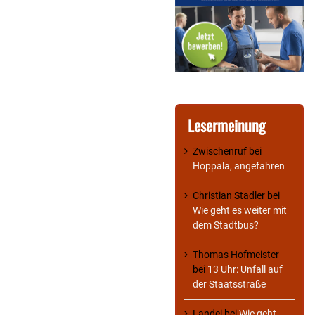
Lesermeinung
Zwischenruf
bei
Hoppala, angefahren
Christian Stadler
bei
Wie geht es weiter mit
dem Stadtbus?
Thomas Hofmeister
bei
13 Uhr: Unfall auf
der Staatsstraße
Landei
bei
Wie geht