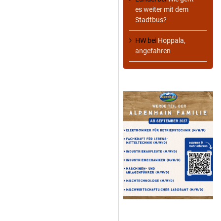
es weiter mit dem
Stadtbus?
HW
bei
Hoppala,
angefahren