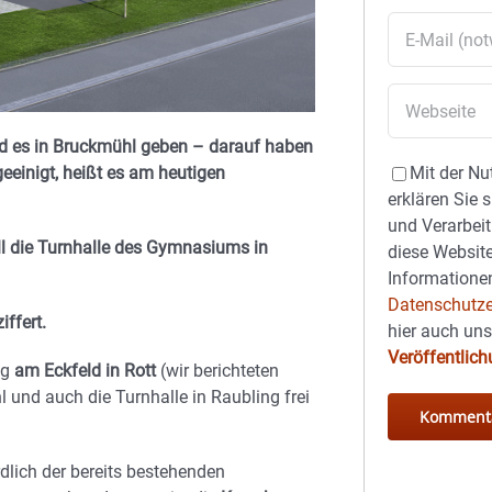
rd es in Bruckmühl geben – darauf haben
eeinigt, heißt es am heutigen
Mit der Nu
erklären Sie 
und Verarbeit
l die Turnhalle des Gymnasiums in
diese Website
Informationen
Datenschutze
ffert.
hier auch un
Veröffentlic
ng
am Eckfeld in Rott
(wir berichteten
und auch die Turnhalle in Raubling frei
rdlich der bereits bestehenden