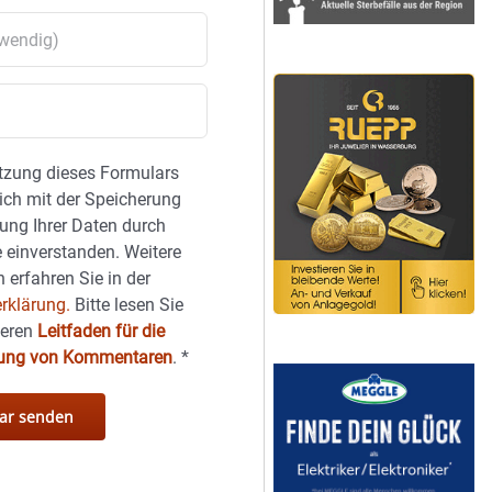
tzung dieses Formulars
sich mit der Speicherung
ung Ihrer Daten durch
 einverstanden. Weitere
 erfahren Sie in der
rklärung.
Bitte lesen Sie
seren
Leitfaden für die
hung von Kommentaren
.
*