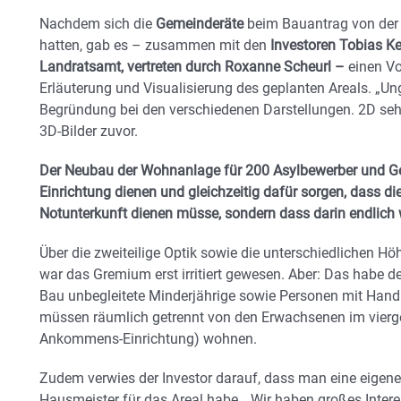
Nachdem sich die
Gemeinderäte
beim Bauantrag von der G
hatten, gab es – zusammen mit den
Investoren Tobias K
Landratsamt, vertreten durch Roxanne Scheurl –
einen Vo
Erläuterung und Visualisierung des geplanten Areals. „Un
Begründung bei den verschiedenen Darstellungen. 2D sehe
3D-Bilder zuvor.
Der Neubau der Wohnanlage für 200 Asylbewerber und Ge
Einrichtung dienen und gleichzeitig dafür sorgen, dass d
Notunterkunft dienen müsse, sondern dass darin endlich 
Über die zweiteilige Optik sowie die unterschiedlichen H
war das Gremium erst irritiert gewesen. Aber: Das habe 
Bau unbegleitete Minderjährige sowie Personen mit Hand
müssen räumlich getrennt von den Erwachsenen im vierg
Ankommens-Einrichtung) wohnen.
Zudem verwies der Investor darauf, dass man eine eigen
Hausmeister für das Areal habe. „Wir haben großes Inter