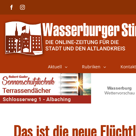
Skip
Facebook
Instagram
to
content
Aktuell
Rubriken
Kontakt
Das ist die neue Flücht