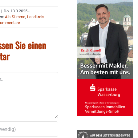
|
Do. 13.3.2025 -
en:
Aib-Stimme
,
Landkreis
Kommentare
ssen Sie einen
tar