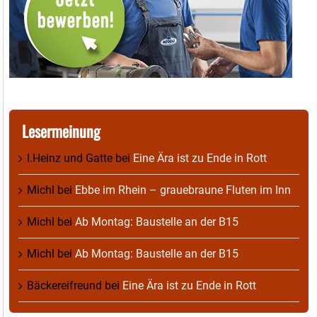
Lesermeinung
I.Heinz und Gatte
bei
Eine Ära ist zu Ende in Rott
Michl
bei
Ebbe im Rhein – grauebraune Fluten im Inn
Michl
bei
Ab Montag: Baustelle an der B15
Michl
bei
Ab Montag: Baustelle an der B15
Bäckereifreund
bei
Eine Ära ist zu Ende in Rott