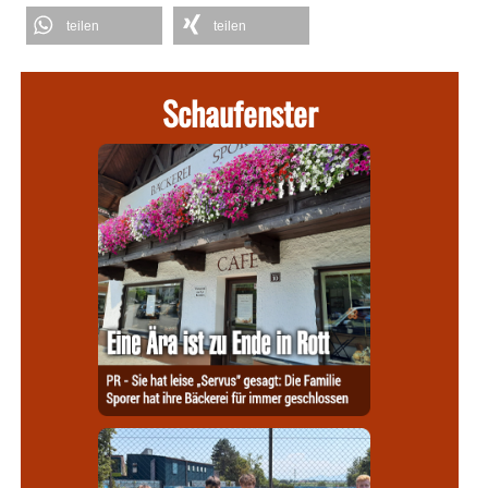
teilen
teilen
Schaufenster