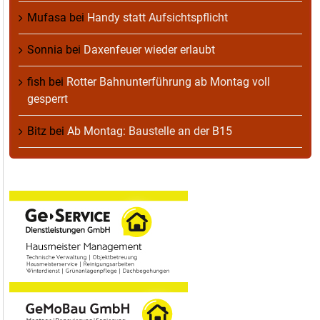
Mufasa
bei
Handy statt Aufsichtspflicht
Sonnia
bei
Daxenfeuer wieder erlaubt
fish
bei
Rotter Bahnunterführung ab Montag voll
gesperrt
Bitz
bei
Ab Montag: Baustelle an der B15