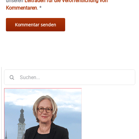
unseren
Leitfaden für die Veröffentlichung von
Kommentaren
.
*
Suche
nach: