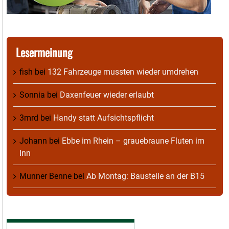
Lesermeinung
fish
bei
132 Fahrzeuge mussten wieder umdrehen
Sonnia
bei
Daxenfeuer wieder erlaubt
3mrd
bei
Handy statt Aufsichtspflicht
Johann
bei
Ebbe im Rhein – grauebraune Fluten im
Inn
Munner Benne
bei
Ab Montag: Baustelle an der B15