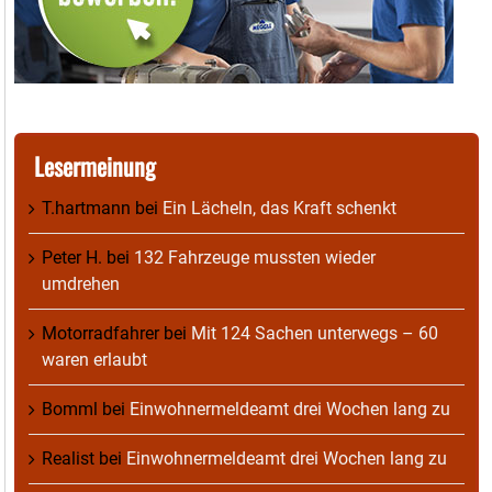
Lesermeinung
T.hartmann
bei
Ein Lächeln, das Kraft schenkt
Peter H.
bei
132 Fahrzeuge mussten wieder
umdrehen
Motorradfahrer
bei
Mit 124 Sachen unterwegs – 60
waren erlaubt
Bomml
bei
Einwohnermeldeamt drei Wochen lang zu
Realist
bei
Einwohnermeldeamt drei Wochen lang zu