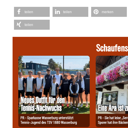
teilen
teilen
merken
teilen
Schaufens