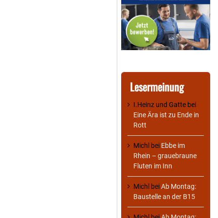
Lesermeinung
I.Heinz und Gatte
bei
Eine Ära ist zu Ende in
Rott
Michl
bei
Ebbe im
Rhein – grauebraune
Fluten im Inn
Michl
bei
Ab Montag:
Baustelle an der B15
Michl
bei
Ab Montag: