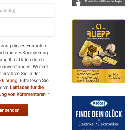
tzung dieses Formulars
sich mit der Speicherung
ung Ihrer Daten durch
 einverstanden. Weitere
 erfahren Sie in der
rklärung.
Bitte lesen Sie
seren
Leitfaden für die
hung von Kommentaren
.
*