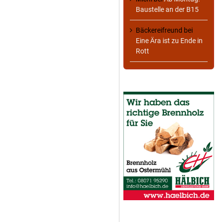
Baustelle an der B15
Bäckereifreund
bei
Eine Ära ist zu Ende in
Rott