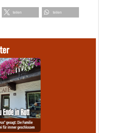
teilen
teilen
ter