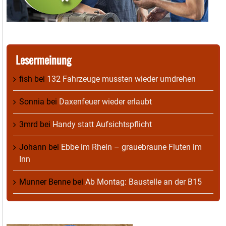
Lesermeinung
fish
bei
132 Fahrzeuge mussten wieder umdrehen
Sonnia
bei
Daxenfeuer wieder erlaubt
3mrd
bei
Handy statt Aufsichtspflicht
Johann
bei
Ebbe im Rhein – grauebraune Fluten im
Inn
Munner Benne
bei
Ab Montag: Baustelle an der B15