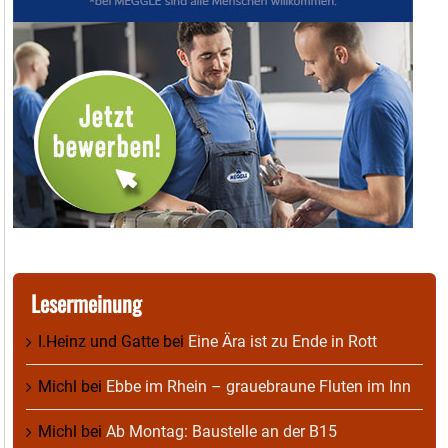
Lesermeinung
I.Heinz und Gatte
bei
Eine Ära ist zu Ende in Rott
Michl
bei
Ebbe im Rhein – grauebraune Fluten im Inn
Michl
bei
Ab Montag: Baustelle an der B15