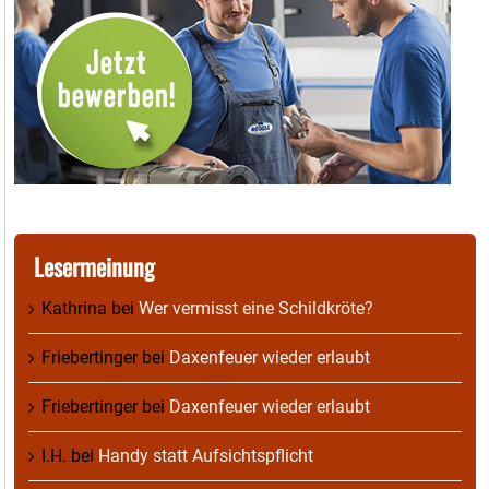
Lesermeinung
Kathrina
bei
Wer vermisst eine Schildkröte?
Friebertinger
bei
Daxenfeuer wieder erlaubt
Friebertinger
bei
Daxenfeuer wieder erlaubt
I.H.
bei
Handy statt Aufsichtspflicht