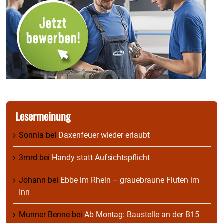
Lesermeinung
Sonnia
bei
Daxenfeuer wieder erlaubt
3mrd
bei
Handy statt Aufsichtspflicht
Johann
bei
Ebbe im Rhein – grauebraune Fluten im
Inn
Munner Benne
bei
Ab Montag: Baustelle an der B15