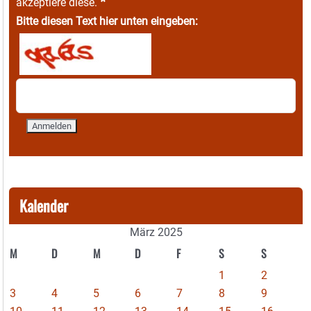
*
akzeptiere diese.
Bitte diesen Text hier unten eingeben:
Kalender
März 2025
M
D
M
D
F
S
S
1
2
3
4
5
6
7
8
9