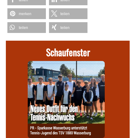
teilen
teilen
merken
teilen
teilen
teilen
Schaufenster