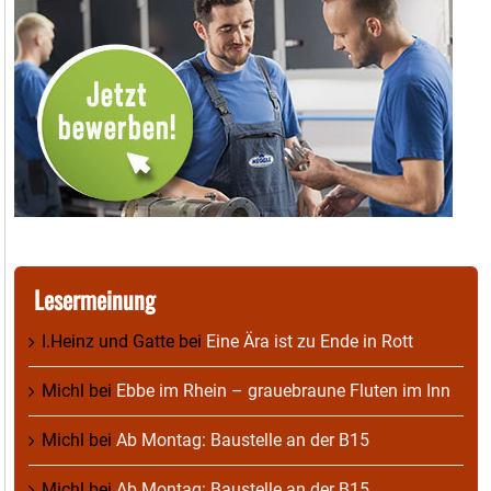
Lesermeinung
I.Heinz und Gatte
bei
Eine Ära ist zu Ende in Rott
Michl
bei
Ebbe im Rhein – grauebraune Fluten im Inn
Michl
bei
Ab Montag: Baustelle an der B15
Michl
bei
Ab Montag: Baustelle an der B15