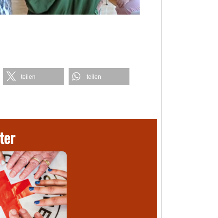
teilen
teilen
ter