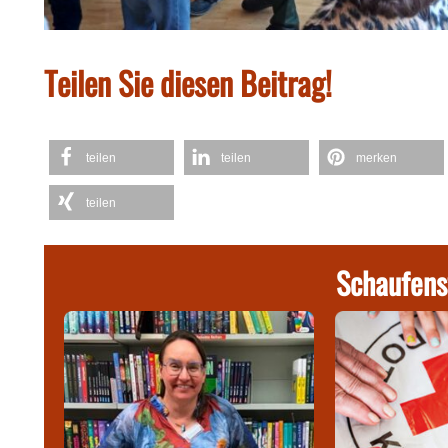
Teilen Sie diesen Beitrag!
teilen
teilen
merken
teilen
Schaufens