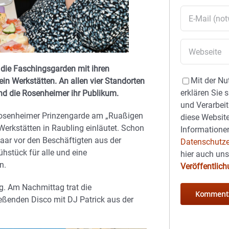
 die Faschingsgarden mit ihren
Mit der Nu
in Werkstätten. An allen vier Standorten
erklären Sie 
und die Rosenheimer ihr Publikum.
und Verarbeit
e Rosenheimer Prinzengarde am „Ruaßigen
diese Website
erkstätten in Raubling einläutet. Schon
Informationen
ar vor den Beschäftigten aus der
Datenschutze
ühstück für alle und eine
hier auch un
n.
Veröffentlic
g. Am Nachmittag trat die
eßenden Disco mit DJ Patrick aus der