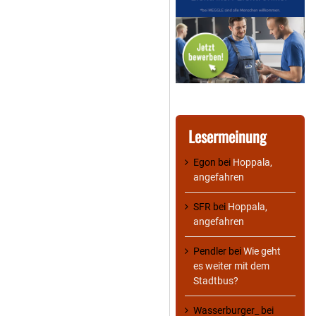
Lesermeinung
Egon
bei
Hoppala,
angefahren
SFR
bei
Hoppala,
angefahren
Pendler
bei
Wie geht
es weiter mit dem
Stadtbus?
Wasserburger_
bei