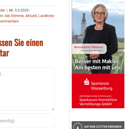
bler
|
Mi. 5.3.2025 -
en:
Aib-Stimme
,
Aktuell
,
Landkreis
Kommentare
ssen Sie einen
tar