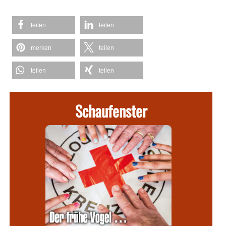
teilen
teilen
merken
teilen
teilen
teilen
Schaufenster