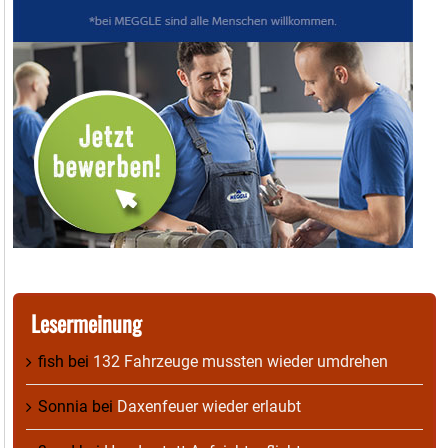
Lesermeinung
fish
bei
132 Fahrzeuge mussten wieder umdrehen
Sonnia
bei
Daxenfeuer wieder erlaubt