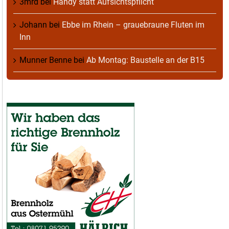
3mrd
bei
Handy statt Aufsichtspflicht
Johann
bei
Ebbe im Rhein – grauebraune Fluten im
Inn
Munner Benne
bei
Ab Montag: Baustelle an der B15