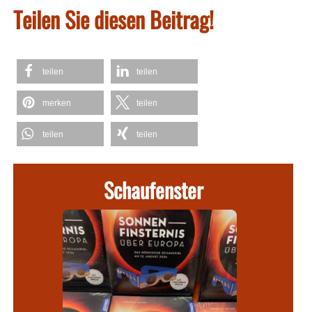
Teilen Sie diesen Beitrag!
teilen
teilen
merken
teilen
teilen
teilen
Schaufenster