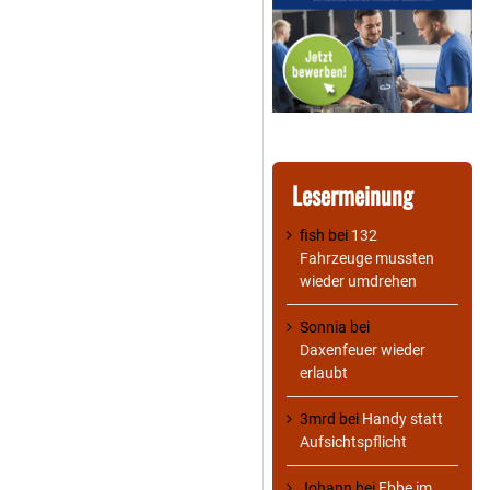
Lesermeinung
fish
bei
132
Fahrzeuge mussten
wieder umdrehen
Sonnia
bei
Daxenfeuer wieder
erlaubt
3mrd
bei
Handy statt
Aufsichtspflicht
Johann
bei
Ebbe im