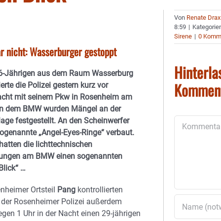
Von
Renate Drax
8:59
|
Kategorie
Sirene
|
0 Komm
ar nicht: Wasserburger gestoppt
Hinterla
6-Jährigen aus dem Raum Wasserburg
Kommen
ierte die Polizei gestern kurz vor
acht mit seinem Pkw in Rosenheim am
An dem BMW wurden Mängel an der
lage festgestellt. An den Scheinwerfer
Kommentar
ogenannte „Angel-Eyes-Ringe“ verbaut.
atten die lichttechnischen
tungen am BMW einen sogenannten
Blick“ …
nheimer Ortsteil
Pang
kontrollierten
der Rosenheimer Polizei außerdem
egen 1 Uhr in der Nacht einen 29-jährigen