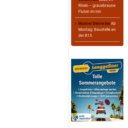
Rhein – grauebraune
Fluten im Inn
Munner Benne
bei
Ab
Montag: Baustelle an
der B15