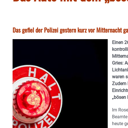
Das gefiel der Polizei gestern kurz vor Mitternacht g
Einen 2
kontroll
Mittern
Gries: 
Lichtan
waren s
Zudem h
Einrich
„bösen 
Im Rose
Beamte 
heute g