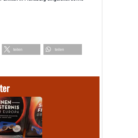
teilen
teilen
ter