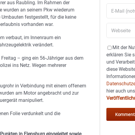
rer aus Raubling. Im Rahmen der
le wurden an seinem Pkw wiederum
 Umbauten festgestellt, für die keine
serlaubnis vorhanden war.
m verbaut, im Innenraum ein
ahrzeugelektrik verändert.
Mit der Nu
erklären Sie 
Freitag – ging ein 56-Jähriger aus dem
und Verarbeit
lizei ins Netz. Wegen mehrerer
diese Website
Informationen
Datenschutze
augrohr in Verbindung mit einem offenem
hier auch un
“ wurden am Motor angebracht und zur
Veröffentlic
ergerät manipuliert.
nen Folie verdunkelt und die
Punkten in Flensburg eingeleitet sowie