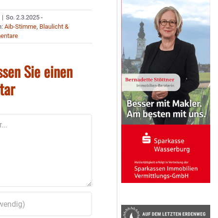
|
So. 2.3.2025 -
n:
Aib-Stimme
,
Blaulicht &
entare
ssen Sie einen
tar