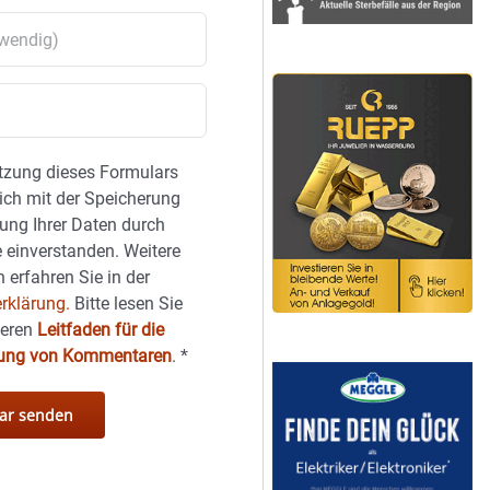
tzung dieses Formulars
sich mit der Speicherung
ung Ihrer Daten durch
 einverstanden. Weitere
 erfahren Sie in der
rklärung.
Bitte lesen Sie
seren
Leitfaden für die
hung von Kommentaren
.
*